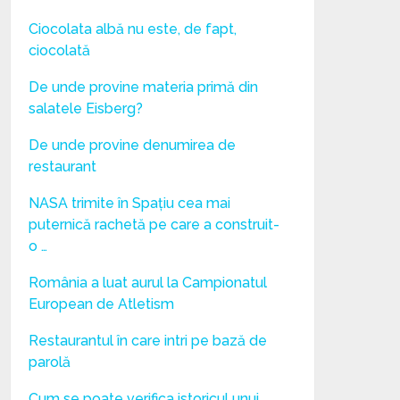
Ciocolata albă nu este, de fapt,
ciocolată
De unde provine materia primă din
salatele Eisberg?
De unde provine denumirea de
restaurant
NASA trimite în Spațiu cea mai
puternică rachetă pe care a construit-
o …
România a luat aurul la Campionatul
European de Atletism
Restaurantul în care intri pe bază de
parolă
Cum se poate verifica istoricul unui