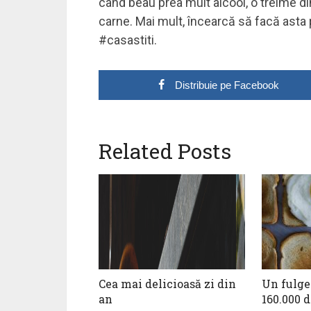
când beau prea mult alcool, o treime d
carne. Mai mult, încearcă să facă asta 
#casastiti.
Distribuie pe Facebook
Related Posts
Cea mai delicioasă zi din
Un fulger
an
160.000 d