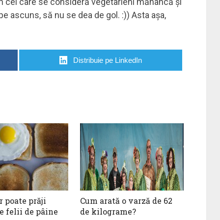
in cei care se consideră vegetarieni mănâncă și
pe ascuns, să nu se dea de gol. :)) Asta așa,
Distribuie pe LinkedIn
 poate prăji
Cum arată o varză de 62
e felii de pâine
de kilograme?