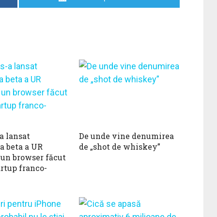
a lansat
De unde vine denumirea
a beta a UR
de „shot de whiskey”
 un browser făcut
artup franco-