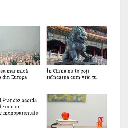
cea mai mică
În China nu te poţi
e din Europa
reîncarna cum vrei tu
 Francez acordă
de onoare
or monoparentale