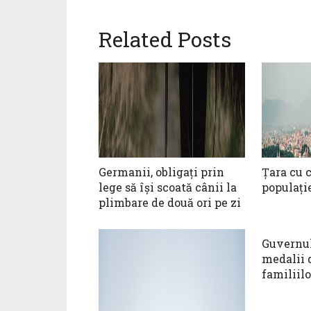
Related Posts
Germanii, obligați prin
Țara cu 
lege să își scoată cânii la
populați
plimbare de două ori pe zi
Guvernul
medalii 
familiil