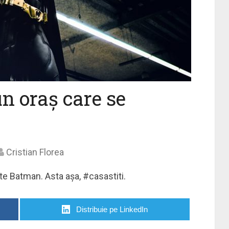
un oraș care se
Cristian Florea
te Batman. Asta așa, #casastiti.
Distribuie pe LinkedIn