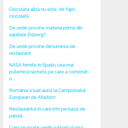
Ciocolata albă nu este, de fapt,
ciocolată
De unde provine materia primă din
salatele Eisberg?
De unde provine denumirea de
restaurant
NASA trimite în Spațiu cea mai
puternică rachetă pe care a construit-
o …
România a luat aurul la Campionatul
European de Atletism
Restaurantul în care intri pe bază de
parolă
Cum se poate verifica istoricul unui