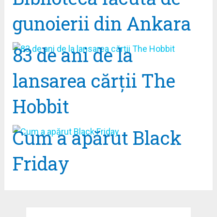
gunoierii din Ankara
83 de ani de la
lansarea cărții The
Hobbit
Cum a apărut Black
Friday