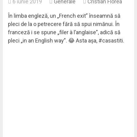
6 iunie 2019
Generale
Cristian Florea
În limba engleză, un „French exit” înseamnă să
pleci de la o petrecere fără să spui nimănui. În
franceză i se spune „filer à l’anglaise”, adică să
pleci „in an English way”. 😂 Asta așa, #casastiti.