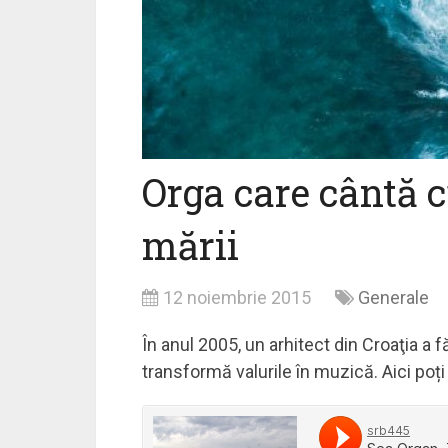
Orga care cântă c
mării
12 noiembrie 2015
Generale
În anul 2005, un arhitect din Croaţia a 
transformă valurile în muzică. Aici poț