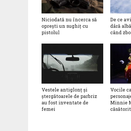
Niciodată nu încerca să
De ce avi
opreşti un sughiţ cu
dâră albă
pistolul
când zbo
Vestele antiglonţ şi
Vocile c
ştergătoarele de parbriz
personaj
au fost inventate de
Minnie M
femei
căsătorit