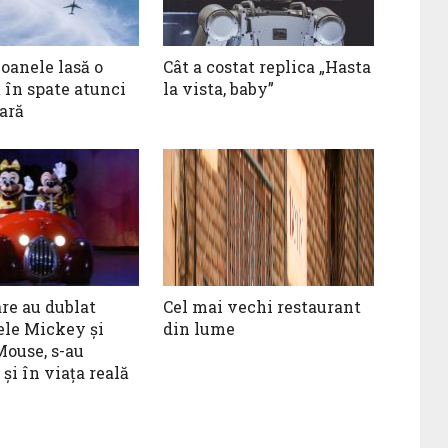
oanele lasă o
Cât a costat replica „Hasta
 în spate atunci
la vista, baby”
ară
are au dublat
Cel mai vechi restaurant
ele Mickey și
din lume
ouse, s-au
 și în viața reală