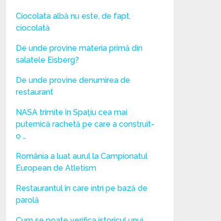
Ciocolata albă nu este, de fapt,
ciocolată
De unde provine materia primă din
salatele Eisberg?
De unde provine denumirea de
restaurant
NASA trimite în Spațiu cea mai
puternică rachetă pe care a construit-
o …
România a luat aurul la Campionatul
European de Atletism
Restaurantul în care intri pe bază de
parolă
Cum se poate verifica istoricul unui