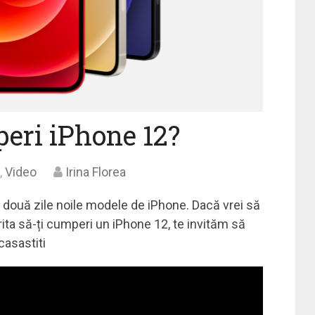
peri iPhone 12?
,
Video
Irina Florea
m două zile noile modele de iPhone. Dacă vrei să
rita să-ți cumperi un iPhone 12, te invităm să
#casastiti