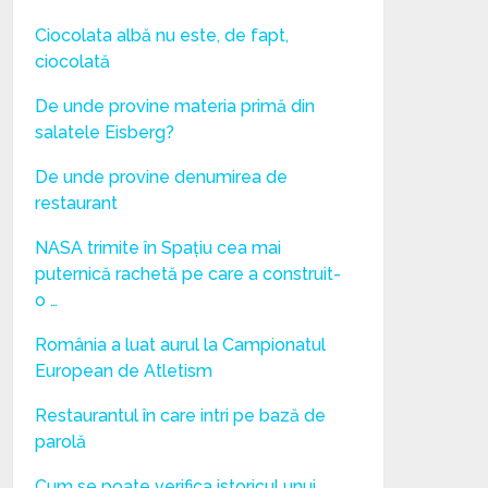
Ciocolata albă nu este, de fapt,
ciocolată
De unde provine materia primă din
salatele Eisberg?
De unde provine denumirea de
restaurant
NASA trimite în Spațiu cea mai
puternică rachetă pe care a construit-
o …
România a luat aurul la Campionatul
European de Atletism
Restaurantul în care intri pe bază de
parolă
Cum se poate verifica istoricul unui