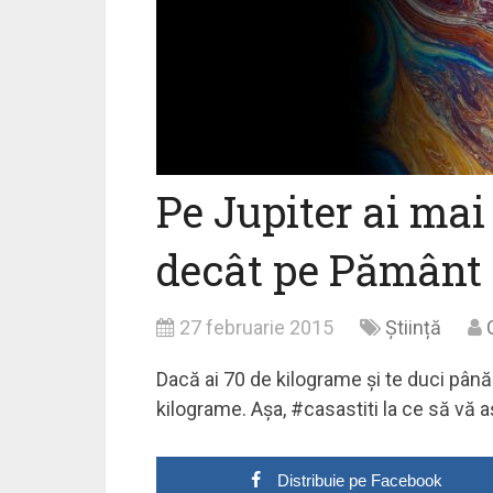
Pe Jupiter ai ma
decât pe Pământ
27 februarie 2015
Știință
Dacă ai 70 de kilograme şi te duci până 
kilograme. Aşa, #casastiti la ce să vă aş
Distribuie pe Facebook