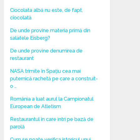
Ciocolata albă nu este, de fapt,
ciocolată
De unde provine materia primă din
salatele Eisberg?
De unde provine denumirea de
restaurant
NASA trimite în Spațiu cea mai
puternică rachetă pe care a construit-
o …
România a luat aurul la Campionatul
European de Atletism
Restaurantul în care intri pe bază de
parolă
Cum se poate verifica istoricul unui