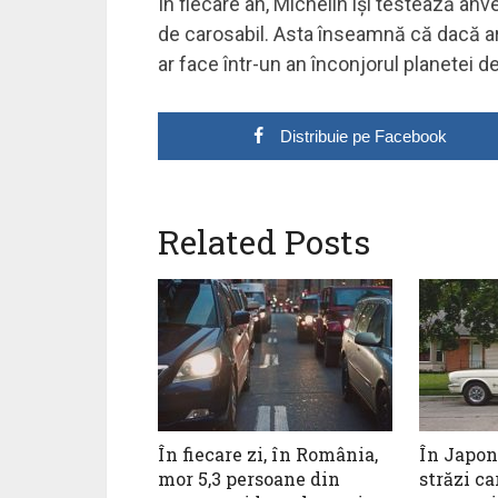
În fiecare an, Michelin își testează anv
de carosabil. Asta înseamnă că dacă ar 
ar face într-un an înconjorul planetei de
Distribuie pe Facebook
Related Posts
În fiecare zi, în România,
În Japon
mor 5,3 persoane din
străzi ca