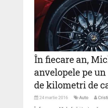
În fiecare an, Mic
anvelopele pe un 
de kilometri de c
24 martie 2016
Auto
Crist