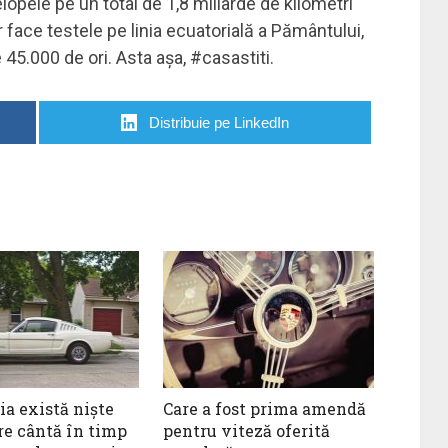
elopele pe un total de 1,8 miliarde de kilometri
face testele pe linia ecuatorială a Pământului,
 45.000 de ori. Asta așa, #casastiti.
Distribuie pe LinkedIn
ia există niște
Care a fost prima amendă
re cântă în timp
pentru viteză oferită