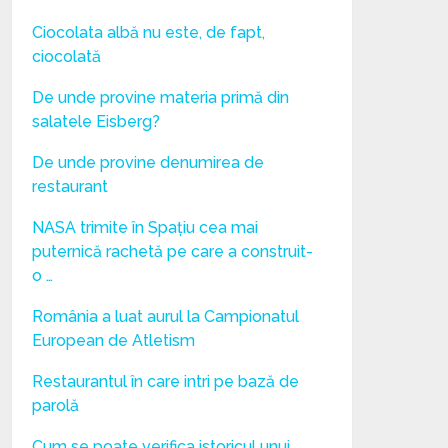
Ciocolata albă nu este, de fapt,
ciocolată
De unde provine materia primă din
salatele Eisberg?
De unde provine denumirea de
restaurant
NASA trimite în Spațiu cea mai
puternică rachetă pe care a construit-
o …
România a luat aurul la Campionatul
European de Atletism
Restaurantul în care intri pe bază de
parolă
Cum se poate verifica istoricul unui