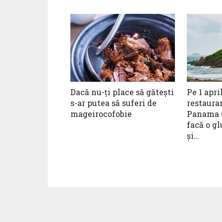
Dacă nu-ți place să gătești
Pe 1 apri
s-ar putea să suferi de
restaura
mageirocofobie
Panama C
facă o g
și…