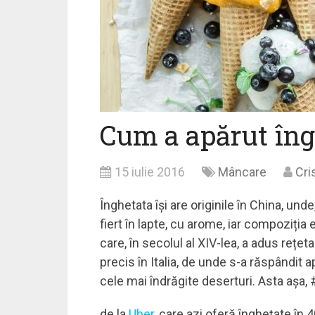
Cum a apărut îng
15 iulie 2016
Mâncare
Cri
Înghetata își are originile în China, un
fiert în lapte, cu arome, iar compoziția
care, în secolul al XIV-lea, a adus rețet
precis în Italia, de unde s-a răspândit 
cele mai îndrăgite deserturi. Asta așa, ‪#
de la
Uber
, care azi oferă înghețate în 