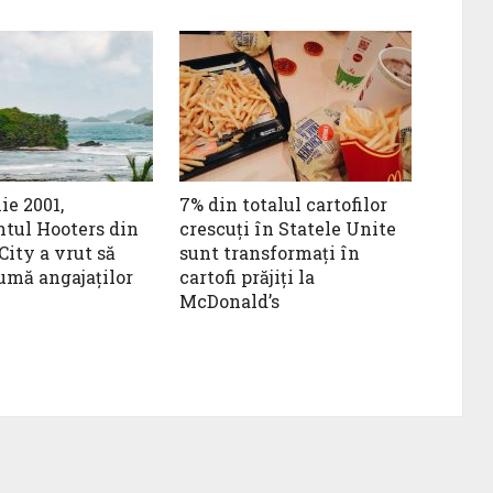
lie 2001,
7% din totalul cartofilor
ntul Hooters din
crescuți în Statele Unite
ity a vrut să
sunt transformați în
lumă angajaților
cartofi prăjiți la
McDonald’s