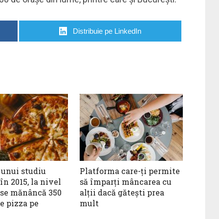
Distribuie pe LinkedIn
unui studiu
Platforma care-ți permite
în 2015, la nivel
să împarți mâncarea cu
 se mănâncă 350
alții dacă gătești prea
de pizza pe
mult