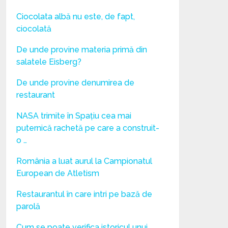
Ciocolata albă nu este, de fapt,
ciocolată
De unde provine materia primă din
salatele Eisberg?
De unde provine denumirea de
restaurant
NASA trimite în Spațiu cea mai
puternică rachetă pe care a construit-
o …
România a luat aurul la Campionatul
European de Atletism
Restaurantul în care intri pe bază de
parolă
Cum se poate verifica istoricul unui