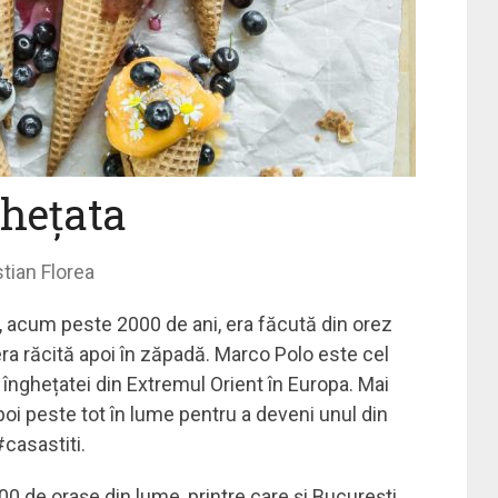
hețata
stian Florea
de, acum peste 2000 de ani, era făcută din orez
 era răcită apoi în zăpadă. Marco Polo este cel
a înghețatei din Extremul Orient în Europa. Mai
apoi peste tot în lume pentru a deveni unul din
‎casastiti.
400 de orașe din lume, printre care și București.