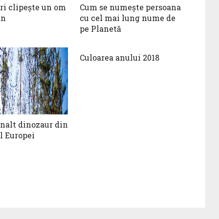
ri clipeşte un om
Cum se numește persoana
an
cu cel mai lung nume de
pe Planetă
Culoarea anului 2018
înalt dinozaur din
l Europei