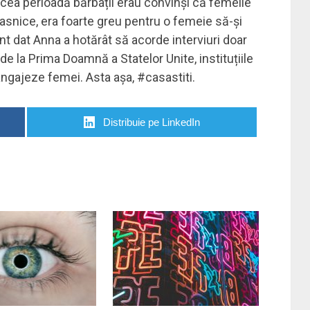
acea perioadă bărbații erau convinși că femeile
asnice, era foarte greu pentru o femeie să-și
 dat Anna a hotărât să acorde interviuri doar
de la Prima Doamnă a Statelor Unite, instituțiile
ngajeze femei. Asta așa, #casastiti.
Distribuie pe LinkedIn