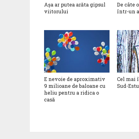
Așa ar putea arăta gipsul
De câte o
viitorului
într-un 
E nevoie de aproximativ
Cel mai 
9 milioane de baloane cu
Sud-Estu
heliu pentru a ridica o
casă