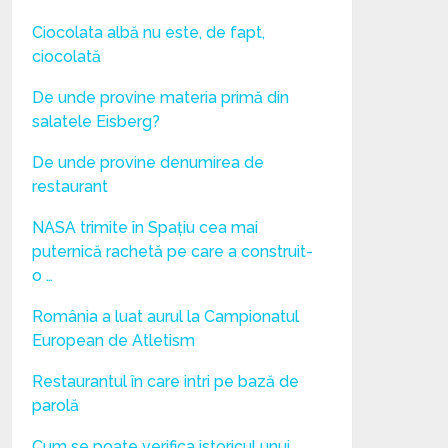
Ciocolata albă nu este, de fapt,
ciocolată
De unde provine materia primă din
salatele Eisberg?
De unde provine denumirea de
restaurant
NASA trimite în Spațiu cea mai
puternică rachetă pe care a construit-
o …
România a luat aurul la Campionatul
European de Atletism
Restaurantul în care intri pe bază de
parolă
Cum se poate verifica istoricul unui